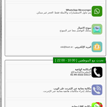
02
هل لديكم تأمين؟
نعم. تشمل خطتنا التأمينية القياسية مع تغطية أساسية في رسوم
LINE Mess
الجولة,
 أسرع للدردشة، الموظفون والشات بوت سيساعدونك.
ولكن عليك دفع الخصم إذا كانت هناك أضرار في الكارت بسبب
الاصطدام أو الخدوش أو القيادة الخشنة أو الحوادث. يتم تحصيل خصم
قدره 50,000 ين لكل مركبة مباشرة بعد الجولة.
WhatsApp Messe
خطة التأمين القياسية تغطي:
اول الاستفسارات والأسئلة فقط؛ الحجز غير ممكن.
・الإصابة الجسدية (بخلاف السائق): 800,000,000 ين
・الأضرار المادية (بخلاف السائق): 2,000,000 ين
・إصابة السائق: 5,000,000 ين
الاتصال
لذلك، نوصي بشدة لعملائنا الكرام اختيار خطة التأمين الكامل عند
التواصل معنا عبر النموذج
الحجز عبر الإنترنت أو في المتجر مقابل رسوم إضافية.
خطة التأمين الكامل تغطي:
・الإصابة الجسدية (بخلاف السائق): 800,000,000 ين
・الأضرار المادية (بخلاف السائق): 2,000,000 ين
 الإلكتروني
:
oki@kart.st
・إصابة السائق: 5,000,000 ين
03
هل توجد كارتات يمكن أن تستوعب أكثر من راكب؟
10 - 22:00 ]
في الوقت الحالي، لا نقدم كارتات تدعم أكثر من راكب في نفس