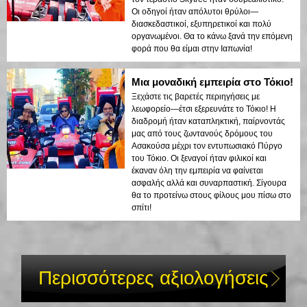
Οι οδηγοί ήταν απόλυτοι θρύλοι—
διασκεδαστικοί, εξυπηρετικοί και πολύ
οργανωμένοι. Θα το κάνω ξανά την επόμενη
φορά που θα είμαι στην Ιαπωνία!
Μια μοναδική εμπειρία στο Τόκιο!
Ξεχάστε τις βαρετές περιηγήσεις με
λεωφορείο—έτσι εξερευνάτε το Τόκιο! Η
διαδρομή ήταν καταπληκτική, παίρνοντάς
μας από τους ζωντανούς δρόμους του
Ασακούσα μέχρι τον εντυπωσιακό Πύργο
του Τόκιο. Οι ξεναγοί ήταν φιλικοί και
έκαναν όλη την εμπειρία να φαίνεται
ασφαλής αλλά και συναρπαστική. Σίγουρα
θα το προτείνω στους φίλους μου πίσω στο
σπίτι!
Περισσότερες αξιολογήσεις