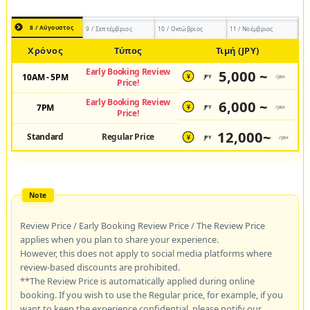
8 / Αύγουστος
9 / Σεπτέμβριος
10 / Οκτώβριος
11 / Νοέμβριος
Χρόνος
Τύπος
Τιμή (JPY)
Early Booking Review
5,000 ~
10AM - 5PM
JPY
/pax
¥
Price!
Early Booking Review
6,000 ~
7PM
JPY
/pax
¥
Price!
12,000~
Standard
Regular Price
JPY
/pax
¥
Review Price / Early Booking Review Price / The Review Price
applies when you plan to share your experience.
However, this does not apply to social media platforms where
review-based discounts are prohibited.
**The Review Price is automatically applied during online
booking. If you wish to use the Regular price, for example, if you
want to keep the experience confidential, please notify our