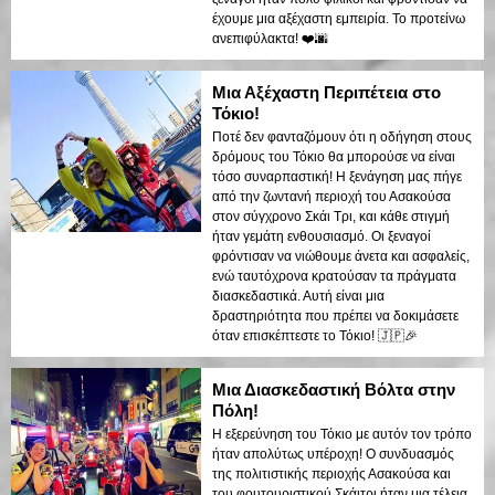
έχουμε μια αξέχαστη εμπειρία. Το προτείνω
ανεπιφύλακτα! ❤️🌆
Μια Αξέχαστη Περιπέτεια στο
Τόκιο!
Ποτέ δεν φανταζόμουν ότι η οδήγηση στους
δρόμους του Τόκιο θα μπορούσε να είναι
τόσο συναρπαστική! Η ξενάγηση μας πήγε
από την ζωντανή περιοχή του Ασακούσα
στον σύγχρονο Σκάι Τρι, και κάθε στιγμή
ήταν γεμάτη ενθουσιασμό. Οι ξεναγοί
φρόντισαν να νιώθουμε άνετα και ασφαλείς,
ενώ ταυτόχρονα κρατούσαν τα πράγματα
διασκεδαστικά. Αυτή είναι μια
δραστηριότητα που πρέπει να δοκιμάσετε
όταν επισκέπτεστε το Τόκιο! 🇯🇵🎉
Μια Διασκεδαστική Βόλτα στην
Πόλη!
Η εξερεύνηση του Τόκιο με αυτόν τον τρόπο
ήταν απολύτως υπέροχη! Ο συνδυασμός
της πολιτιστικής περιοχής Ασακούσα και
του φουτουριστικού Σκάιτρι ήταν μια τέλεια