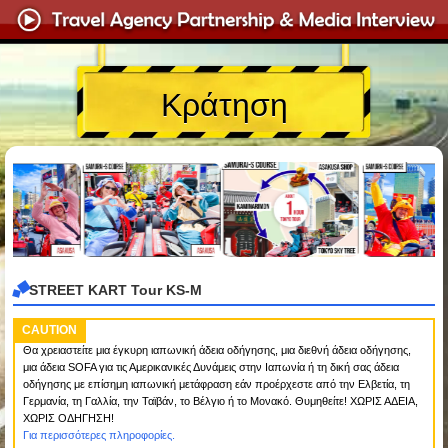
Κράτηση
STREET KART Tour KS-M
CAUTION
Θα χρειαστείτε μια έγκυρη ιαπωνική άδεια οδήγησης, μια διεθνή άδεια οδήγησης,
μια άδεια SOFA για τις Αμερικανικές Δυνάμεις στην Ιαπωνία ή τη δική σας άδεια
οδήγησης με επίσημη ιαπωνική μετάφραση εάν προέρχεστε από την Ελβετία, τη
Γερμανία, τη Γαλλία, την Ταϊβάν, το Βέλγιο ή το Μονακό. Θυμηθείτε! ΧΩΡΙΣ ΑΔΕΙΑ,
ΧΩΡΙΣ ΟΔΗΓΗΣΗ!
Για περισσότερες πληροφορίες.