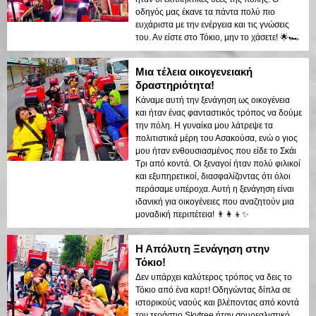
οδηγός μας έκανε τα πάντα πολύ πιο
ευχάριστα με την ενέργεια και τις γνώσεις
του. Αν είστε στο Τόκιο, μην το χάσετε! 🌟🏎️
Μια τέλεια οικογενειακή
δραστηριότητα!
Κάναμε αυτή την ξενάγηση ως οικογένεια
και ήταν ένας φανταστικός τρόπος να δούμε
την πόλη. Η γυναίκα μου λάτρεψε τα
πολιτιστικά μέρη του Ασακούσα, ενώ ο γιος
μου ήταν ενθουσιασμένος που είδε το Σκάι
Τρι από κοντά. Οι ξεναγοί ήταν πολύ φιλικοί
και εξυπηρετικοί, διασφαλίζοντας ότι όλοι
περάσαμε υπέροχα. Αυτή η ξενάγηση είναι
ιδανική για οικογένειες που αναζητούν μια
μοναδική περιπέτεια! 👨‍👩‍👦✨
Η Απόλυτη Ξενάγηση στην
Τόκιο!
Δεν υπάρχει καλύτερος τρόπος να δεις το
Τόκιο από ένα καρτ! Οδηγώντας δίπλα σε
ιστορικούς ναούς και βλέποντας από κοντά
τον τεράστιο Skytree ήταν σουρεαλιστικό.