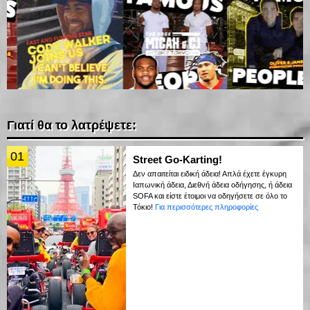
Γιατί θα το λατρέψετε:
01
Street Go-Karting!
Δεν απαιτείται ειδική άδεια! Απλά έχετε έγκυρη
Ιαπωνική άδεια, Διεθνή άδεια οδήγησης, ή άδεια
SOFA και είστε έτοιμοι να οδηγήσετε σε όλο το
Τόκιο!
Για περισσότερες πληροφορίες