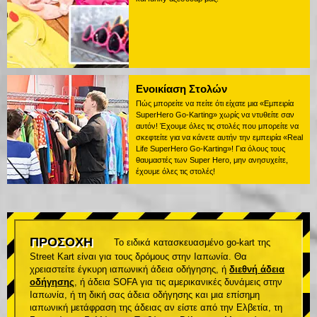
Ενοικίαση Στολών
Πώς μπορείτε να πείτε ότι είχατε μια «Εμπειρία
SuperHero Go-Karting» χωρίς να ντυθείτε σαν
αυτόν! Έχουμε όλες τις στολές που μπορείτε να
σκεφτείτε για να κάνετε αυτήν την εμπειρία «Real
Life SuperHero Go-Karting»! Για όλους τους
θαυμαστές των Super Hero, μην ανησυχείτε,
έχουμε όλες τις στολές!
ΠΡΟΣΟΧΗ
Το ειδικά κατασκευασμένο go-kart της
Street Kart είναι για τους δρόμους στην Ιαπωνία. Θα
χρειαστείτε έγκυρη ιαπωνική άδεια οδήγησης, ή
διεθνή άδεια
οδήγησης
, ή άδεια SOFA για τις αμερικανικές δυνάμεις στην
Ιαπωνία, ή τη δική σας άδεια οδήγησης και μια επίσημη
ιαπωνική μετάφραση της άδειας αν είστε από την Ελβετία, τη