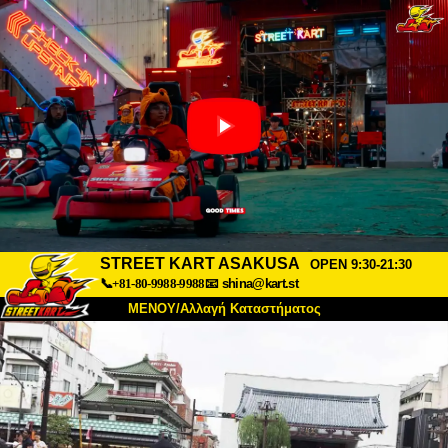
STREET KART ASAKUSA
OPEN 9:30-21:30
📞+81-80-9988-9988
📧
shina@kart.st
ΜΕΝΟΥ/Αλλαγή Καταστήματος
ΚΥΡΙΩΣ
Σχετικά
Προδιαγραφές
Τιμές
Πρόσβαση
Αναφορές
Συχνές Ερωτήσεις