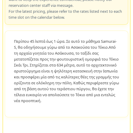
reservation center staff via message.
For the latest pricing, please refer to the rates listed next to each
time slot on the calendar below.
Περίπου 45 λεπτά έως 1 ώρα. Σε αυτό το μάθημα Samurai-
S, θα οδηγήσουμε γύρω από το Ασακούσα του Τόκιο.Από
τη αρχαία γοητεία του Ασάκουσα, το ταξίδι σας
μετατοπίζεται προς την φουτουριστική ομορφιά του Τόκιο
Σκάι Τρι. Στηρίζεται στα 634 μέτρα, αυτό το αρχιτεκτονικό
αριστούργημα είναι η ψηλότερη κατασκευή στην Ιαπωνία
και προσφέρει μία από τις καλύτερες θέες της γραμμής του
ορίζοντα σε ολόκληρη την πόλη. Καθώς περιφέρεστε γύρω
από τη βάση αυτού του τεράστιου πύργου, θα έχετε την
τέλεια ευκαιρία να απολαύσετε το Τόκιο από μια εντελώς
νέα προοπτική.