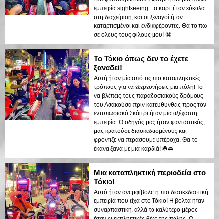
εμπειρία sightseeing. Τα καρτ ήταν εύκολα
στη διαχείριση, και οι ξεναγοί ήταν
καταρτισμένοι και ενδιαφέροντες. Θα το πω
σε όλους τους φίλους μου! 🤩
Το Τόκιο όπως δεν το έχετε
ξαναδεί!
Αυτή ήταν μία από τις πιο καταπληκτικές
τρόπους για να εξερευνήσεις μια πόλη! Το
να βλέπεις τους παραδοσιακούς δρόμους
του Ασακούσα πριν κατευθυνθείς προς τον
εντυπωσιακό Σκάιτρι ήταν μια αξέχαστη
εμπειρία. Ο οδηγός μας ήταν φανταστικός,
μας κρατούσε διασκεδασμένους και
φρόντιζε να περάσουμε υπέροχα. Θα το
έκανα ξανά με μια καρδιά! ☘️🚘
Μια καταπληκτική περιοδεία στο
Τόκιο!
Αυτό ήταν αναμφίβολα η πιο διασκεδαστική
εμπειρία που είχα στο Τόκιο! Η βόλτα ήταν
συναρπαστική, αλλά το καλύτερο μέρος
ήταν οι εκπληκτικές θέες της πόλης. Ο