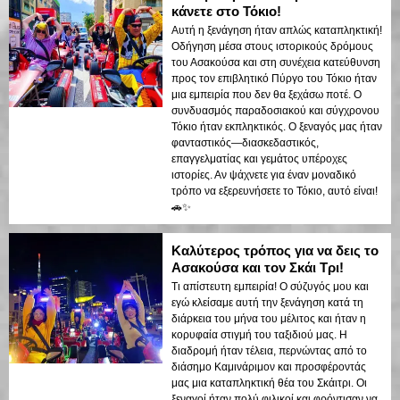
κάνετε στο Τόκιο!
Αυτή η ξενάγηση ήταν απλώς καταπληκτική!
Οδήγηση μέσα στους ιστορικούς δρόμους
του Ασακούσα και στη συνέχεια κατεύθυνση
προς τον επιβλητικό Πύργο του Τόκιο ήταν
μια εμπειρία που δεν θα ξεχάσω ποτέ. Ο
συνδυασμός παραδοσιακού και σύγχρονου
Τόκιο ήταν εκπληκτικός. Ο ξεναγός μας ήταν
φανταστικός—διασκεδαστικός,
επαγγελματίας και γεμάτος υπέροχες
ιστορίες. Αν ψάχνετε για έναν μοναδικό
τρόπο να εξερευνήσετε το Τόκιο, αυτό είναι!
🚗✨
Καλύτερος τρόπος για να δεις το
Ασακούσα και τον Σκάι Τρι!
Τι απίστευτη εμπειρία! Ο σύζυγός μου και
εγώ κλείσαμε αυτή την ξενάγηση κατά τη
διάρκεια του μήνα του μέλιτος και ήταν η
κορυφαία στιγμή του ταξιδιού μας. Η
διαδρομή ήταν τέλεια, περνώντας από το
διάσημο Καμινάριμον και προσφέροντάς
μας μια καταπληκτική θέα του Σκάιτρι. Οι
ξεναγοί ήταν πολύ φιλικοί και φρόντισαν να