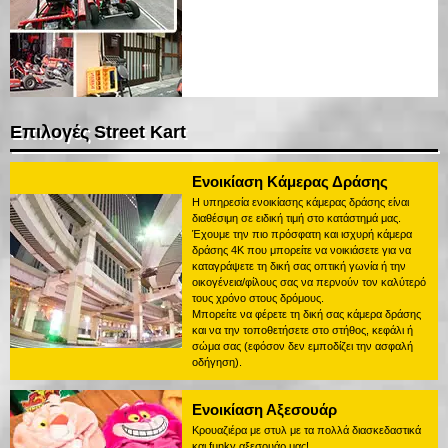
Επιλογές Street Kart
Ενοικίαση Κάμερας Δράσης
Η υπηρεσία ενοικίασης κάμερας δράσης είναι
διαθέσιμη σε ειδική τιμή στο κατάστημά μας.
Έχουμε την πιο πρόσφατη και ισχυρή κάμερα
δράσης 4K που μπορείτε να νοικιάσετε για να
καταγράψετε τη δική σας οπτική γωνία ή την
οικογένεια/φίλους σας να περνούν τον καλύτερό
τους χρόνο στους δρόμους.
Μπορείτε να φέρετε τη δική σας κάμερα δράσης
και να την τοποθετήσετε στο στήθος, κεφάλι ή
σώμα σας (εφόσον δεν εμποδίζει την ασφαλή
οδήγηση).
Ενοικίαση Αξεσουάρ
Κρουαζιέρα με στυλ με τα πολλά διασκεδαστικά
και funky αξεσουάρ μας!