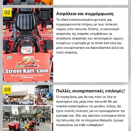
02
Ασφάλεια και συμμόρφωση
Τα ειδικά κατασκευασμένα go-karts μας
συμμορφώνονται πλήρως με τους τοπικούς
νόμους στην Ιαπωνία. Επίσης, οι κανονισμοί
ασφαλείας της εταιρείας υπερβαίνουν τις
απαιτήσεις ασφαλείας των αστυνομικών αρχών,
επομένως η εμπειρία με τα street kart είναι όχι
μόνο συναρπαστική και διασκεδαστική αλλά και
πολύ ασφαλής.
03
Πολλές συναρπαστικές επιλογές!
Οι περιηγήσεις μας θα σας πάνε σε όλα τα
αγαπημένα σας μέρη στην Ιαπωνία! Με μια
ποικιλία καταστημάτων σε μεγάλες πόλεις, θα
έχετε πολλές επιλογές για να προσαρμόσετε την
εμπειρία σας. Είτε σας αρέσουν οι ιστορικοί τόποι
της Ιαπωνίας είτε τα σύγχρονα θαύματα, έχουμε
περιηγήσεις για κάθε ενδιαφέρον!