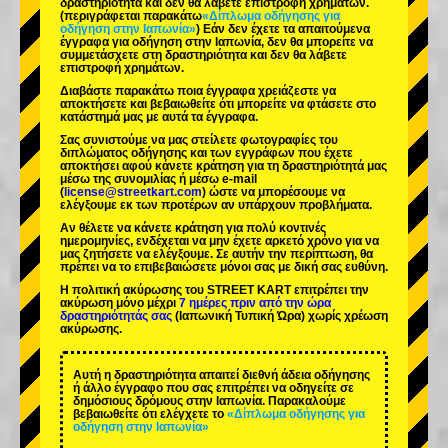
δραστηριότητα και δεν θα λάβετε επιστροφή χρημάτων.
(περιγράφεται παρακάτω
«Δίπλωμα οδήγησης για
οδήγηση στην Ιαπωνία»
) Εάν δεν έχετε τα απαιτούμενα
έγγραφα για οδήγηση στην Ιαπωνία, δεν θα μπορείτε να
συμμετάσχετε στη δραστηριότητα και δεν θα λάβετε
επιστροφή χρημάτων.
Διαβάστε παρακάτω ποια έγγραφα χρειάζεστε να
αποκτήσετε και βεβαιωθείτε ότι μπορείτε να φτάσετε στο
κατάστημά μας με αυτά τα έγγραφα.
Σας συνιστούμε να μας στείλετε φωτογραφίες του
διπλώματος οδήγησης και των εγγράφων που έχετε
αποκτήσει αφού κάνετε κράτηση για τη δραστηριότητά μας
μέσω της συνομιλίας ή μέσω e-mail
(
license@streetkart.com
) ώστε να μπορέσουμε να
ελέγξουμε εκ των προτέρων αν υπάρχουν προβλήματα.
Αν θέλετε να κάνετε κράτηση για πολύ κοντινές
ημερομηνίες, ενδέχεται να μην έχετε αρκετό χρόνο για να
μας ζητήσετε να ελέγξουμε. Σε αυτήν την περίπτωση, θα
πρέπει να το επιβεβαιώσετε μόνοι σας με δική σας ευθύνη.
Η πολιτική ακύρωσης του STREET KART επιτρέπει την
ακύρωση μόνο μέχρι
7 ημέρες πριν από την ώρα
δραστηριότητάς σας
(Ιαπωνική Τυπική Ώρα) χωρίς χρέωση
ακύρωσης.
Αυτή η δραστηριότητα απαιτεί διεθνή άδεια οδήγησης
ή άλλο έγγραφο που σας επιτρέπει να οδηγείτε σε
δημόσιους δρόμους στην Ιαπωνία. Παρακαλούμε
βεβαιωθείτε ότι ελέγχετε το
«Δίπλωμα οδήγησης για
οδήγηση στην Ιαπωνία»