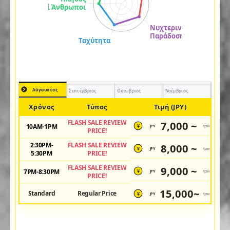
Αύγουστος
Σεπτέμβριος
Οκτώβριος
Νοέμβριος
Χρόνος
Τύπος
Τιμή (JPY)
FLASH SALE REVIEW
7,000 ~
10AM-1PM
JPY
/pax
¥
PRICE!
2:30PM-
FLASH SALE REVIEW
8,000 ~
JPY
/pax
¥
5:30PM
PRICE!
FLASH SALE REVIEW
9,000 ~
7PM-8:30PM
JPY
/pax
¥
PRICE!
15,000~
Standard
Regular Price
JPY
/pax
¥