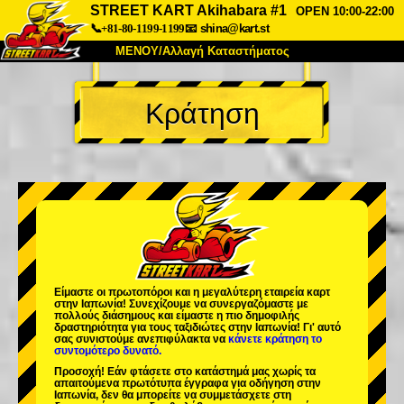
STREET KART Akihabara #1
OPEN 10:00-22:00
📞+81-80-1199-1199
📧
shina@kart.st
ΜΕΝΟΥ/Αλλαγή Καταστήματος
ΚΥΡΙΩΣ
Κράτηση
Σχετικά
Προδιαγραφές
Τιμές
Πρόσβαση
Αναφορές
Συχνές Ερωτήσεις
Εταιρεία
Κράτηση
Αλλαγή Καταστήματος
Τόκιο Σινάγαουα #1
Τόκιο Ακίχαμπαρα #1
Τόκιο Ακίχαμπαρα #2
Τόκιο Σιμπούγια
Είμαστε οι
πρωτοπόροι
και η
μεγαλύτερη εταιρεία καρτ
Τόκιο Σιμπούγια Annex
Τόκιο Κόλπος
στην Ιαπωνία! Συνεχίζουμε να συνεργαζόμαστε με
πολλούς διάσημους
και είμαστε η
πιο δημοφιλής
δραστηριότητα
για τους ταξιδιώτες στην Ιαπωνία! Γι' αυτό
Τόκιο Ασακούσα
Οσάκα
σας συνιστούμε ανεπιφύλακτα να
κάνετε κράτηση το
συντομότερο δυνατό.
Οκινάουα
Προσοχή! Εάν φτάσετε στο κατάστημά μας χωρίς τα
απαιτούμενα πρωτότυπα έγγραφα για οδήγηση στην
Ιαπωνία, δεν θα μπορείτε να συμμετάσχετε στη