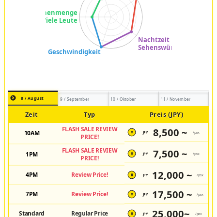
8 / August
9 / September
10 / Oktober
11 / November
Zeit
Typ
Preis (JPY)
FLASH SALE REVIEW
8,500 ~
10AM
JPY
/pax
¥
PRICE!
FLASH SALE REVIEW
7,500 ~
1PM
JPY
/pax
¥
PRICE!
12,000 ~
4PM
Review Price!
JPY
/pax
¥
17,500 ~
7PM
Review Price!
JPY
/pax
¥
25,000~
Standard
Regular Price
JPY
/pax
¥