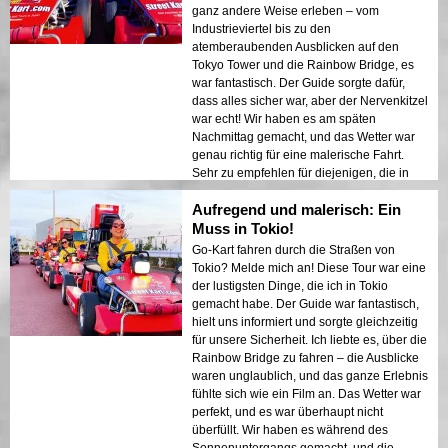
ganz andere Weise erleben – vom
Industrieviertel bis zu den
atemberaubenden Ausblicken auf den
Tokyo Tower und die Rainbow Bridge, es
war fantastisch. Der Guide sorgte dafür,
dass alles sicher war, aber der Nervenkitzel
war echt! Wir haben es am späten
Nachmittag gemacht, und das Wetter war
genau richtig für eine malerische Fahrt.
Sehr zu empfehlen für diejenigen, die in
Tokio etwas Aufregendes und anderes
Aufregend und malerisch: Ein
erleben möchten!
Muss in Tokio!
Go-Kart fahren durch die Straßen von
Tokio? Melde mich an! Diese Tour war eine
der lustigsten Dinge, die ich in Tokio
gemacht habe. Der Guide war fantastisch,
hielt uns informiert und sorgte gleichzeitig
für unsere Sicherheit. Ich liebte es, über die
Rainbow Bridge zu fahren – die Ausblicke
waren unglaublich, und das ganze Erlebnis
fühlte sich wie ein Film an. Das Wetter war
perfekt, und es war überhaupt nicht
überfüllt. Wir haben es während des
Sonnenuntergangs gemacht, und die