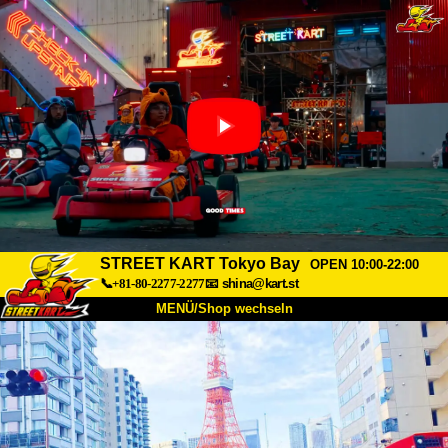
STREET KART Tokyo Bay
OPEN 10:00-22:00
📞+81-80-2277-2277
📧
shina@kart.st
MENÜ/Shop wechseln
START
Über uns
Spezifikationen
Preise
Anfahrt
Bewertungen
FAQ