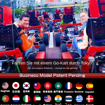
Unternehmen
Buchung
Shop wechseln
Tokio Shinagawa
Tokio Akihabara#1
Tokio Akihabara#2
Tokio Shibuya
Tokio Shibuya Annex
Tokio Bucht
Tokio Asakusa
Osaka
Okinawa
Fahren Sie mit einem Go-Kart durch Tokyo!
Ein einmaliges Erlebnis – einmal ist nie genug!