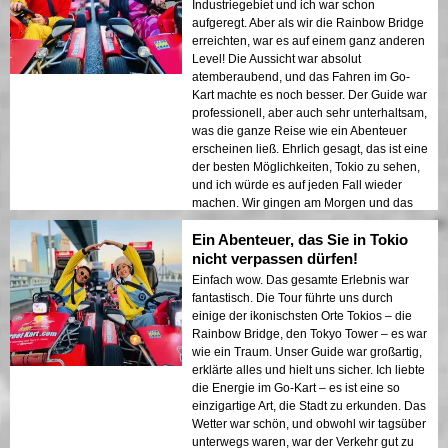
Industriegebiet und ich war schon
aufgeregt. Aber als wir die Rainbow Bridge
erreichten, war es auf einem ganz anderen
Level! Die Aussicht war absolut
atemberaubend, und das Fahren im Go-
Kart machte es noch besser. Der Guide war
professionell, aber auch sehr unterhaltsam,
was die ganze Reise wie ein Abenteuer
erscheinen ließ. Ehrlich gesagt, das ist eine
der besten Möglichkeiten, Tokio zu sehen,
und ich würde es auf jeden Fall wieder
machen. Wir gingen am Morgen und das
Wetter war perfekt – klarer Himmel und
Ein Abenteuer, das Sie in Tokio
eine kühle Brise!
nicht verpassen dürfen!
Einfach wow. Das gesamte Erlebnis war
fantastisch. Die Tour führte uns durch
einige der ikonischsten Orte Tokios – die
Rainbow Bridge, den Tokyo Tower – es war
wie ein Traum. Unser Guide war großartig,
erklärte alles und hielt uns sicher. Ich liebte
die Energie im Go-Kart – es ist eine so
einzigartige Art, die Stadt zu erkunden. Das
Wetter war schön, und obwohl wir tagsüber
unterwegs waren, war der Verkehr gut zu