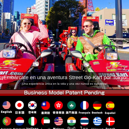
Empresa
Reservas
Cambiar Tienda
Tokyo Shinagawa
Tokyo Akihabara#1
Tokyo Akihabara#2
Tokyo Shibuya
Tokyo Shibuya Annex
Tokyo Bay
Tokyo Asakusa
Osaka
Okinawa
¡Embárcate en una aventura Street Go-Kart por Tokyo!
¡Una experiencia única en la vida y una vez nunca es suficiente!