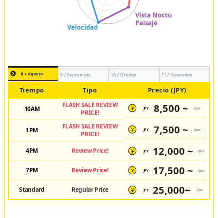
8 / Agosto
9 / Septiembre
10 / Octubre
11 / Noviembre
Tiempo
Tipo
Precio (JPY)
FLASH SALE REVIEW
8,500 ~
10AM
JPY
/pax
¥
PRICE!
FLASH SALE REVIEW
7,500 ~
1PM
JPY
/pax
¥
PRICE!
12,000 ~
4PM
Review Price!
JPY
/pax
¥
17,500 ~
7PM
Review Price!
JPY
/pax
¥
25,000~
Standard
Regular Price
JPY
/pax
¥