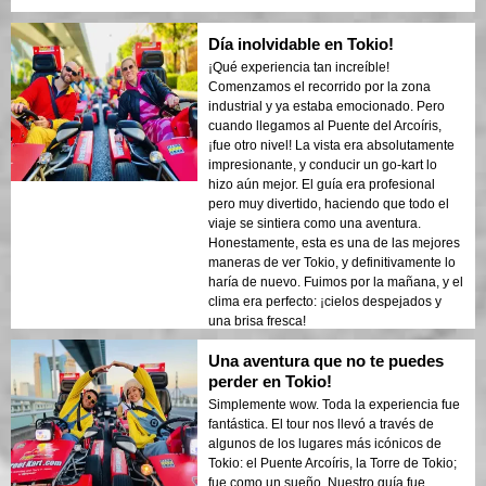
Día inolvidable en Tokio!
¡Qué experiencia tan increíble!
Comenzamos el recorrido por la zona
industrial y ya estaba emocionado. Pero
cuando llegamos al Puente del Arcoíris,
¡fue otro nivel! La vista era absolutamente
impresionante, y conducir un go-kart lo
hizo aún mejor. El guía era profesional
pero muy divertido, haciendo que todo el
viaje se sintiera como una aventura.
Honestamente, esta es una de las mejores
maneras de ver Tokio, y definitivamente lo
haría de nuevo. Fuimos por la mañana, y el
clima era perfecto: ¡cielos despejados y
una brisa fresca!
Una aventura que no te puedes
perder en Tokio!
Simplemente wow. Toda la experiencia fue
fantástica. El tour nos llevó a través de
algunos de los lugares más icónicos de
Tokio: el Puente Arcoíris, la Torre de Tokio;
fue como un sueño. Nuestro guía fue