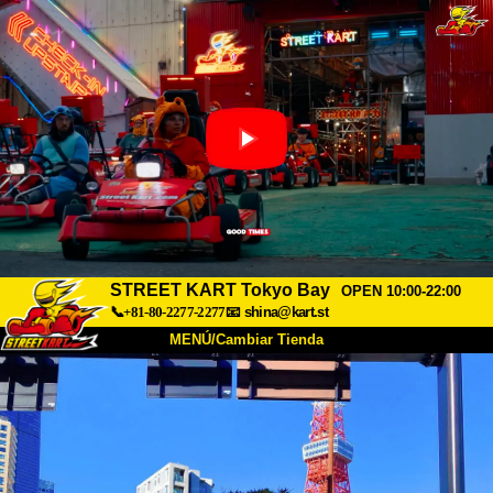
STREET KART Tokyo Bay
OPEN 10:00-22:00
📞+81-80-2277-2277
📧
shina@kart.st
MENÚ/Cambiar Tienda
INICIO
Acerca de
Especificaciones
Precios
Acceso
Testimonios
Preguntas Frecuentes