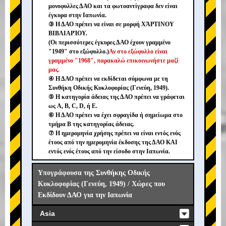
μονοφυλλες ΔΑΟ και τα φωτοαντίγραφα δεν είναι
έγκυρα στην Ιαπωνία.
③ Η ΔΑΟ πρέπει να είναι σε μορφή ΧΆΡΤΙΝΟΥ
ΒΙΒΛΙΑΡΊΟΥ.
(Οι περισσότερες έγκυρες ΔΑΟ έχουν γραμμένο
"1949" στο εξώφυλλο.)
Αν στο εξώφυλλο είναι
γραμμένο "1968", παρακαλώ επικοινωνήστε μαζί
μας.
④ Η ΔΑΟ πρέπει να εκδίδεται σύμφωνα με τη
Συνθήκη Οδικής Κυκλοφορίας (Γενεύη, 1949).
⑤ Η κατηγορία άδειας της ΔΑΟ πρέπει να γράφεται
ως A, B, C, D, ή E.
⑥ Η ΔΑΟ πρέπει να έχει σφραγίδα ή σημείωμα στο
τμήμα B της κατηγορίας άδειας.
⑦ Η ημερομηνία χρήσης πρέπει να είναι εντός ενός
έτους από την ημερομηνία έκδοσης της ΔΑΟ ΚΑΙ
εντός ενός έτους από την είσοδο στην Ιαπωνία.
Υπογράφουσα της Συνθήκης Οδικής
Κυκλοφορίας (Γενεύη, 1949) / Χώρες που
Εκδίδουν ΔΑΟ για την Ιαπωνία
Asia