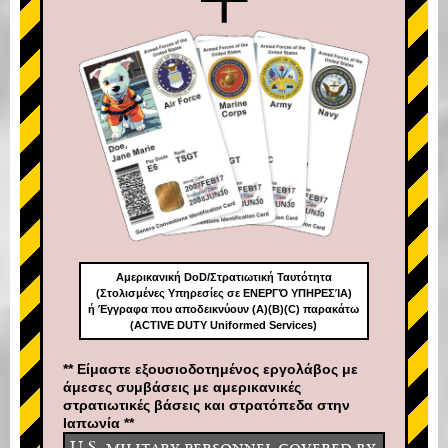
Αμερικανική DoD/Στρατιωτική Ταυτότητα
(Στολισμένες Υπηρεσίες σε ΕΝΕΡΓΌ ΥΠΗΡΕΣΊΑ)
ή Έγγραφα που αποδεικνύουν (A)(B)(C) παρακάτω
(ACTIVE DUTY Uniformed Services)
** Είμαστε εξουσιοδοτημένος εργολάβος με
άμεσες συμβάσεις με αμερικανικές
στρατιωτικές βάσεις και στρατόπεδα στην
Ιαπωνία **
U.S. military personnel covered by