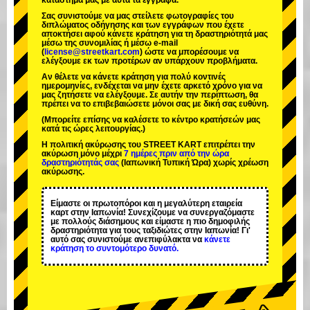
κατάστημά μας με αυτά τα έγγραφα.
Σας συνιστούμε να μας στείλετε φωτογραφίες του
διπλώματος οδήγησης και των εγγράφων που έχετε
αποκτήσει αφού κάνετε κράτηση για τη δραστηριότητά μας
μέσω της συνομιλίας ή μέσω e-mail
(
license@streetkart.com
) ώστε να μπορέσουμε να
ελέγξουμε εκ των προτέρων αν υπάρχουν προβλήματα.
Αν θέλετε να κάνετε κράτηση για πολύ κοντινές
ημερομηνίες, ενδέχεται να μην έχετε αρκετό χρόνο για να
μας ζητήσετε να ελέγξουμε. Σε αυτήν την περίπτωση, θα
πρέπει να το επιβεβαιώσετε μόνοι σας με δική σας ευθύνη.
(Μπορείτε επίσης να καλέσετε το κέντρο κρατήσεών μας
κατά τις ώρες λειτουργίας.)
Η πολιτική ακύρωσης του STREET KART επιτρέπει την
ακύρωση μόνο μέχρι
7 ημέρες πριν από την ώρα
δραστηριότητάς σας
(Ιαπωνική Τυπική Ώρα) χωρίς χρέωση
ακύρωσης.
Είμαστε οι
πρωτοπόροι
και η
μεγαλύτερη εταιρεία
καρτ
στην Ιαπωνία! Συνεχίζουμε να συνεργαζόμαστε
με
πολλούς διάσημους
και είμαστε η
πιο δημοφιλής
δραστηριότητα
για τους ταξιδιώτες στην Ιαπωνία! Γι'
αυτό σας συνιστούμε ανεπιφύλακτα να
κάνετε
κράτηση το συντομότερο δυνατό.