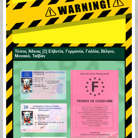
Τύπος Άδειας [1] Ελβετία, Γερμανία, Γαλλία, Βέλγιο,
Μονακό, Ταϊβάν