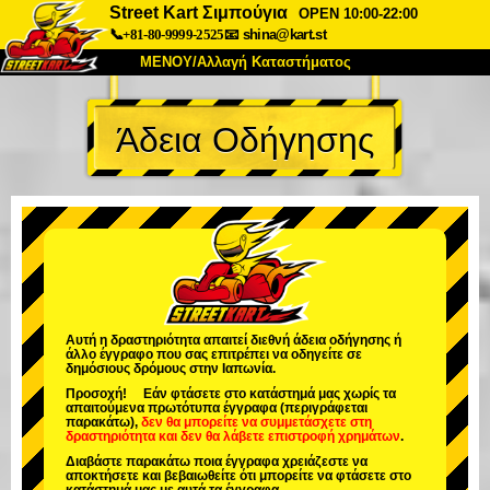
Street Kart Σιμπούγια
OPEN 10:00-22:00
📞+81-80-9999-2525
📧
shina@kart.st
ΜΕΝΟΥ/Αλλαγή Καταστήματος
ΚΥΡΙΩΣ
Άδεια Οδήγησης
Σχετικά
Προδιαγραφές
Τιμές
Πρόσβαση
Αναφορές
Συχνές Ερωτήσεις
Εταιρεία
Κράτηση
Αλλαγή Καταστήματος
Τόκιο Σινάγαουα #1
Τόκιο Ακίχαμπαρα #1
Τόκιο Ακίχαμπαρα #2
Τόκιο Σιμπούγια
Αυτή η δραστηριότητα απαιτεί διεθνή άδεια οδήγησης ή
άλλο έγγραφο που σας επιτρέπει να οδηγείτε σε
Τόκιο Σιμπούγια Annex
Τόκιο Κόλπος
δημόσιους δρόμους στην Ιαπωνία.
Προσοχή! Εάν φτάσετε στο κατάστημά μας χωρίς τα
Τόκιο Ασακούσα
Οσάκα
απαιτούμενα πρωτότυπα έγγραφα (περιγράφεται
παρακάτω),
δεν θα μπορείτε να συμμετάσχετε στη
δραστηριότητα
και
δεν θα λάβετε επιστροφή χρημάτων
.
Οκινάουα
Διαβάστε παρακάτω ποια έγγραφα χρειάζεστε να
αποκτήσετε και βεβαιωθείτε ότι μπορείτε να φτάσετε στο