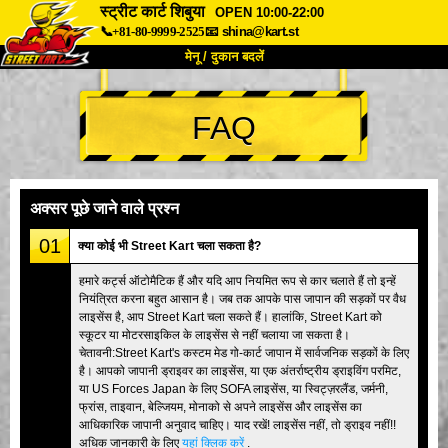
स्ट्रीट कार्ट शिबुया
OPEN 10:00-22:00
📞+81-80-9999-2525
📧
shina@kart.st
मेनू / दुकान बदलें
TOP
FAQ
हमारे बारे में
विशेषताएँ
कीमत
पहुंच
वॉयस
FAQ
कंपनी
बुकिंग
अक्सर पूछे जाने वाले प्रश्न
शाखा बदलें
01
क्या कोई भी Street Kart चला सकता है?
टोक्यो शिनागावा #1
टोक्यो अकीहबारा#1
हमारे कर्ट्स ऑटोमैटिक हैं और यदि आप नियमित रूप से कार चलाते हैं तो इन्हें
नियंत्रित करना बहुत आसान है। जब तक आपके पास जापान की सड़कों पर वैध
टोक्यो अकीहबारा#2
टोक्यो शिबुया
लाइसेंस है, आप Street Kart चला सकते हैं। हालांकि, Street Kart को
टोक्यो शिबुया एनेक्स
टोक्यो बे
स्कूटर या मोटरसाइकिल के लाइसेंस से नहीं चलाया जा सकता है।
चेतावनी:Street Kart's कस्टम मेड गो-कार्ट जापान में सार्वजनिक सड़कों के लिए
टोक्यो असाकुसा
ओसाका
है। आपको जापानी ड्राइवर का लाइसेंस, या एक अंतर्राष्ट्रीय ड्राइविंग परमिट,
या US Forces Japan के लिए SOFA लाइसेंस, या स्विट्ज़रलैंड, जर्मनी,
ओकिनावा
फ्रांस, ताइवान, बेल्जियम, मोनाको से अपने लाइसेंस और लाइसेंस का
आधिकारिक जापानी अनुवाद चाहिए। याद रखें! लाइसेंस नहीं, तो ड्राइव नहीं!!
अधिक जानकारी के लिए
यहां क्लिक करें
.