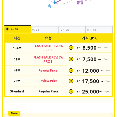
8 / 8월
9 / 9월
10 / 10월
11 / 11월
시간
유형
가격 (JPY)
FLASH SALE REVIEW
8,500 ~
10AM
JPY
/pax
¥
PRICE!
FLASH SALE REVIEW
7,500 ~
1PM
JPY
/pax
¥
PRICE!
12,000 ~
4PM
Review Price!
JPY
/pax
¥
17,500 ~
7PM
Review Price!
JPY
/pax
¥
25,000~
Standard
Regular Price
JPY
/pax
¥