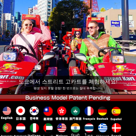
회사 정보
예약
지점 변경
도쿄 시나가와 #1
도쿄 아키하바라#1
도쿄 아키하바라#2
도쿄 시부야
도쿄 시부야 애넥스
도쿄 베이
도쿄 아사쿠사
오사카
오키나와
도쿄에서 스트리트 고카트를 체험하세요!
평생 잊지 못할 경험! 한 번으로는 절대 부족합니다!