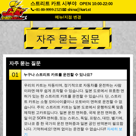
스트리트 카트 시부야
OPEN 10:00-22:00
📞+81-80-9999-2525
📧
shina@kart.st
메뉴/지점 변경
최상단
자주 묻는 질문
소개
사양
가격
접근성
고객 리뷰
자주 묻는 질문
회사 정보
예약
자주 묻는 질문
지점 변경
01
누구나 스트리트 카트를 운전할 수 있나요?
도쿄 시나가와 #1
도쿄 아키하바라#1
우리의 카트는 자동이며, 정기적으로 자동차를 운전하는 사람
이라면 매우 쉽게 조작할 수 있습니다. 일본 도로에서 유효한 면
도쿄 아키하바라#2
도쿄 시부야
허가 있는 한 스트리트 카트를 운전할 수 있습니다. 단, 스트리
도쿄 시부야 애넥스
도쿄 베이
트 카트는 소형 모터사이클이나 오토바이 면허로 운전할 수 없
습니다. 주의: 스트리트 카트는 일본 도로에서 운행하도록 맞춤
도쿄 아사쿠사
오사카
제작된 고카트입니다. 일본 운전 면허증, 국제 운전 면허증, 주
일 미군 SOFA 면허증, 또는 스위스, 독일, 프랑스, 대만, 벨기에,
오키나와
모나코 중 한 국가의 운전 면허증과 일본 공인 번역본이 필요합
니다. 기억하세요! 면허 없이는 운전할 수 없습니다!!
자세히 보
기