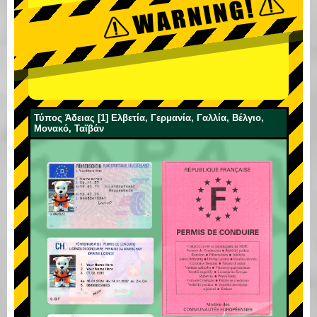
Τύπος Άδειας [1] Ελβετία, Γερμανία, Γαλλία, Βέλγιο,
Μονακό, Ταϊβάν