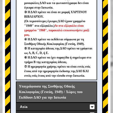
μονοφυλλες ΔΑΟ και τα φωτοαντίγραφα δεν είναι
έγκυρα στην Ιαπωνία.
③ Η ΔΑΟ πρέπει να είναι σε μορφή ΧΆΡΤΙΝΟΥ
ΒΙΒΛΙΑΡΊΟΥ.
(Οι περισσότερες έγκυρες ΔΑΟ έχουν γραμμένο
"1949" στο εξώφυλλο.)
Αν στο εξώφυλλο είναι
γραμμένο "1968", παρακαλώ επικοινωνήστε μαζί
μας.
④ Η ΔΑΟ πρέπει να εκδίδεται σύμφωνα με τη
Συνθήκη Οδικής Κυκλοφορίας (Γενεύη, 1949).
⑤ Η κατηγορία άδειας της ΔΑΟ πρέπει να γράφεται
ως A, B, C, D, ή E.
⑥ Η ΔΑΟ πρέπει να έχει σφραγίδα ή σημείωμα στο
τμήμα B της κατηγορίας άδειας.
⑦ Η ημερομηνία χρήσης πρέπει να είναι εντός ενός
έτους από την ημερομηνία έκδοσης της ΔΑΟ ΚΑΙ
εντός ενός έτους από την είσοδο στην Ιαπωνία.
Υπογράφουσα της Συνθήκης Οδικής
Κυκλοφορίας (Γενεύη, 1949) / Χώρες που
Εκδίδουν ΔΑΟ για την Ιαπωνία
Asia