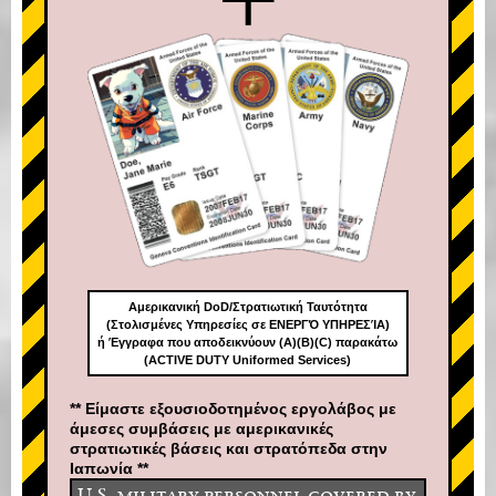
Αμερικανική DoD/Στρατιωτική Ταυτότητα
(Στολισμένες Υπηρεσίες σε ΕΝΕΡΓΌ ΥΠΗΡΕΣΊΑ)
ή Έγγραφα που αποδεικνύουν (A)(B)(C) παρακάτω
(ACTIVE DUTY Uniformed Services)
** Είμαστε εξουσιοδοτημένος εργολάβος με
άμεσες συμβάσεις με αμερικανικές
στρατιωτικές βάσεις και στρατόπεδα στην
Ιαπωνία **
U.S. military personnel covered by