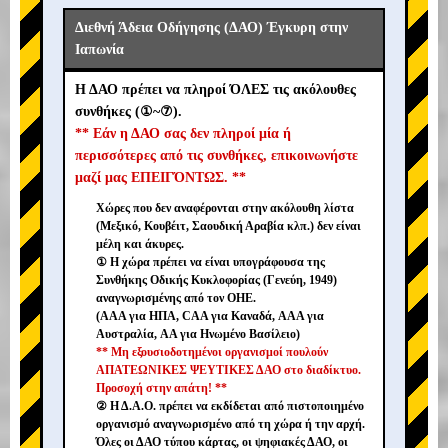
Διεθνή Άδεια Οδήγησης (ΔΑΟ) Έγκυρη στην
Ιαπωνία
Η ΔΑΟ πρέπει να πληροί ΌΛΕΣ τις ακόλουθες
συνθήκες (①~⑦).
** Εάν η ΔΑΟ σας δεν πληροί μία ή
περισσότερες από τις συνθήκες, επικοινωνήστε
μαζί μας ΕΠΕΙΓΌΝΤΩΣ. **
Χώρες που δεν αναφέρονται στην ακόλουθη λίστα
(Μεξικό, Κουβέιτ, Σαουδική Αραβία κλπ.) δεν είναι
μέλη και άκυρες.
① Η χώρα πρέπει να είναι υπογράφουσα της
Συνθήκης Οδικής Κυκλοφορίας (Γενεύη, 1949)
αναγνωρισμένης από τον ΟΗΕ.
(AAA για ΗΠΑ, CAA για Καναδά, AAA για
Αυστραλία, AA για Ηνωμένο Βασίλειο)
** Μη εξουσιοδοτημένοι οργανισμοί πουλούν
ΑΠΑΤΕΩΝΙΚΕΣ ΨΕΥΤΙΚΕΣ ΔΑΟ στο διαδίκτυο.
Προσοχή στην απάτη! **
② Η Δ.Α.Ο. πρέπει να εκδίδεται από πιστοποιημένο
οργανισμό αναγνωρισμένο από τη χώρα ή την αρχή.
Όλες οι ΔΑΟ τύπου κάρτας, οι ψηφιακές ΔΑΟ, οι