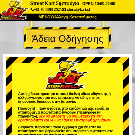
Street Kart Σιμπούγια
OPEN 10:00-22:00
📞+81-80-9999-2525
📧
shina@kart.st
ΜΕΝΟΥ/Αλλαγή Καταστήματος
ΚΥΡΙΩΣ
Άδεια Οδήγησης
Σχετικά
Προδιαγραφές
Τιμές
Πρόσβαση
Αναφορές
Συχνές Ερωτήσεις
Εταιρεία
Κράτηση
Αλλαγή Καταστήματος
Τόκιο Σινάγαουα #1
Τόκιο Ακίχαμπαρα #1
Τόκιο Ακίχαμπαρα #2
Τόκιο Σιμπούγια
Αυτή η δραστηριότητα απαιτεί διεθνή άδεια οδήγησης ή
άλλο έγγραφο που σας επιτρέπει να οδηγείτε σε
Τόκιο Σιμπούγια Annex
Τόκιο Κόλπος
δημόσιους δρόμους στην Ιαπωνία.
Προσοχή! Εάν φτάσετε στο κατάστημά μας χωρίς τα
Τόκιο Ασακούσα
Οσάκα
απαιτούμενα πρωτότυπα έγγραφα (περιγράφεται
παρακάτω),
δεν θα μπορείτε να συμμετάσχετε στη
δραστηριότητα
και
δεν θα λάβετε επιστροφή χρημάτων
.
Οκινάουα
Διαβάστε παρακάτω ποια έγγραφα χρειάζεστε να
αποκτήσετε και βεβαιωθείτε ότι μπορείτε να φτάσετε στο