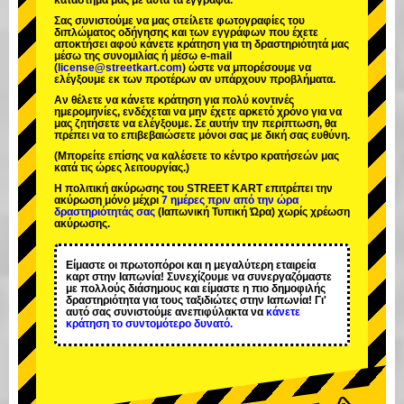
κατάστημά μας με αυτά τα έγγραφα.
Σας συνιστούμε να μας στείλετε φωτογραφίες του
διπλώματος οδήγησης και των εγγράφων που έχετε
αποκτήσει αφού κάνετε κράτηση για τη δραστηριότητά μας
μέσω της συνομιλίας ή μέσω e-mail
(
license@streetkart.com
) ώστε να μπορέσουμε να
ελέγξουμε εκ των προτέρων αν υπάρχουν προβλήματα.
Αν θέλετε να κάνετε κράτηση για πολύ κοντινές
ημερομηνίες, ενδέχεται να μην έχετε αρκετό χρόνο για να
μας ζητήσετε να ελέγξουμε. Σε αυτήν την περίπτωση, θα
πρέπει να το επιβεβαιώσετε μόνοι σας με δική σας ευθύνη.
(Μπορείτε επίσης να καλέσετε το κέντρο κρατήσεών μας
κατά τις ώρες λειτουργίας.)
Η πολιτική ακύρωσης του STREET KART επιτρέπει την
ακύρωση μόνο μέχρι
7 ημέρες πριν από την ώρα
δραστηριότητάς σας
(Ιαπωνική Τυπική Ώρα) χωρίς χρέωση
ακύρωσης.
Είμαστε οι
πρωτοπόροι
και η
μεγαλύτερη εταιρεία
καρτ
στην Ιαπωνία! Συνεχίζουμε να συνεργαζόμαστε
με
πολλούς διάσημους
και είμαστε η
πιο δημοφιλής
δραστηριότητα
για τους ταξιδιώτες στην Ιαπωνία! Γι'
αυτό σας συνιστούμε ανεπιφύλακτα να
κάνετε
κράτηση το συντομότερο δυνατό.