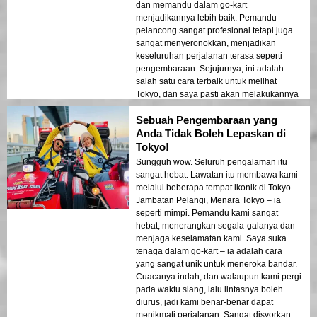
dan memandu dalam go-kart
menjadikannya lebih baik. Pemandu
pelancong sangat profesional tetapi juga
sangat menyeronokkan, menjadikan
keseluruhan perjalanan terasa seperti
pengembaraan. Sejujurnya, ini adalah
salah satu cara terbaik untuk melihat
Tokyo, dan saya pasti akan melakukannya
lagi. Kami pergi pada waktu pagi, dan
Sebuah Pengembaraan yang
cuacanya sempurna - langit cerah dan
angin sejuk!
Anda Tidak Boleh Lepaskan di
Tokyo!
Sungguh wow. Seluruh pengalaman itu
sangat hebat. Lawatan itu membawa kami
melalui beberapa tempat ikonik di Tokyo –
Jambatan Pelangi, Menara Tokyo – ia
seperti mimpi. Pemandu kami sangat
hebat, menerangkan segala-galanya dan
menjaga keselamatan kami. Saya suka
tenaga dalam go-kart – ia adalah cara
yang sangat unik untuk meneroka bandar.
Cuacanya indah, dan walaupun kami pergi
pada waktu siang, lalu lintasnya boleh
diurus, jadi kami benar-benar dapat
menikmati perjalanan. Sangat disyorkan