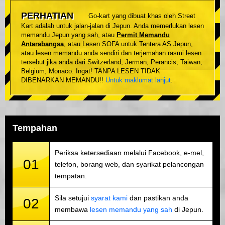
PERHATIAN
Go-kart yang dibuat khas oleh Street
Kart adalah untuk jalan-jalan di Jepun. Anda memerlukan lesen
memandu Jepun yang sah, atau
Permit Memandu
Antarabangsa
, atau Lesen SOFA untuk Tentera AS Jepun,
atau lesen memandu anda sendiri dan terjemahan rasmi lesen
tersebut jika anda dari Switzerland, Jerman, Perancis, Taiwan,
Belgium, Monaco. Ingat! TANPA LESEN TIDAK
DIBENARKAN MEMANDU!!
Untuk maklumat lanjut
.
Tempahan
Periksa ketersediaan melalui Facebook, e-mel,
01
telefon, borang web, dan syarikat pelancongan
tempatan.
Sila setujui
syarat kami
dan pastikan anda
02
membawa
lesen memandu yang sah
di Jepun.