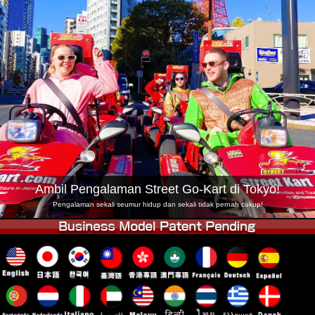
Syarikat
Tempahan
Tukar Kedai
Tokyo Shinagawa
Tokyo Akihabara#1
Tokyo Akihabara#2
Tokyo Shibuya
Tokyo Shibuya Annex
Tokyo Bay
Tokyo Asakusa
Osaka
Okinawa
Ambil Pengalaman Street Go-Kart di Tokyo!
Pengalaman sekali seumur hidup dan sekali tidak pernah cukup!