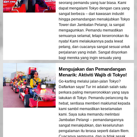
seorang pemandu yang luar biasa. Kami
dapat mengalami Tokyo dengan cara yang
sangat berbeza – dari kawasan industri
hingga pemandangan menakjubkan Tokyo
Tower dan Jambatan Pelangi, ia sangat
mengagumkan. Pemandu memastikan
semuanya selamat, tetapi keseronokan itu
nyata! Kami melakukannya pada lewat
petang, dan cuacanya sangat sesuai untuk
perjalanan yang indah. Sangat disyorkan
bagi mereka yang ingin sesuatu yang
menarik dan berbeza di Tokyo!
Mengujakan dan Pemandangan
Menarik: Aktiviti Wajib di Tokyo!
Go-karting melalui jalan-jalan Tokyo?
Daftarkan saya! Tur ini adalah salah satu
perkara paling menyeronokkan yang saya
lakukan di Tokyo. Pemandu pelancong itu
hebat, sentiasa memberi maklumat kepada
kami sambil memastikan keselamatan
kami. Saya suka memandu melintasi
Jambatan Pelangi – pemandangannya
sangat menakjubkan, dan keseluruhan
pengalaman itu terasa seperti dalam filem.
Cuacanya sempurna, dan ia tidak sesak