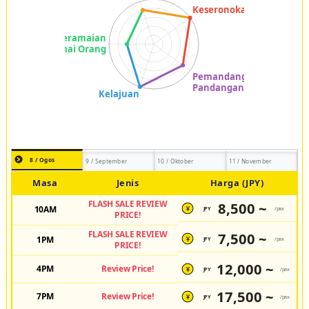
8 / Ogos
9 / September
10 / Oktober
11 / November
Masa
Jenis
Harga (JPY)
FLASH SALE REVIEW
8,500 ~
10AM
JPY
/pax
¥
PRICE!
FLASH SALE REVIEW
7,500 ~
1PM
JPY
/pax
¥
PRICE!
12,000 ~
4PM
Review Price!
JPY
/pax
¥
17,500 ~
7PM
Review Price!
JPY
/pax
¥