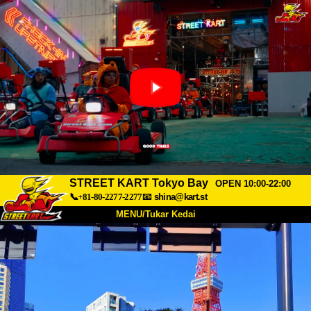
STREET KART Tokyo Bay
OPEN 10:00-22:00
📞+81-80-2277-2277
📧
shina@kart.st
MENU/Tukar Kedai
UTAMA
Tentang
Spesifikasi
Harga
Akses
Suara
Soalan Lazim