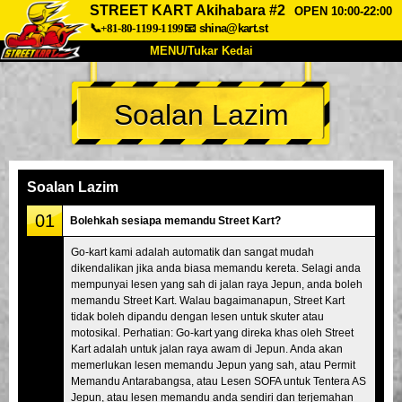
STREET KART Akihabara #2
OPEN 10:00-22:00
📞+81-80-1199-1199
📧
shina@kart.st
MENU/Tukar Kedai
UTAMA
Soalan Lazim
Tentang
Spesifikasi
Harga
Akses
Suara
Soalan Lazim
Syarikat
Tempahan
Soalan Lazim
Tukar Kedai
01
Bolehkah sesiapa memandu Street Kart?
Tokyo Shinagawa
Tokyo Akihabara#1
Go-kart kami adalah automatik dan sangat mudah
dikendalikan jika anda biasa memandu kereta. Selagi anda
Tokyo Akihabara#2
Tokyo Shibuya
mempunyai lesen yang sah di jalan raya Jepun, anda boleh
Tokyo Shibuya Annex
Tokyo Bay
memandu Street Kart. Walau bagaimanapun, Street Kart
tidak boleh dipandu dengan lesen untuk skuter atau
Tokyo Asakusa
Osaka
motosikal. Perhatian: Go-kart yang direka khas oleh Street
Kart adalah untuk jalan raya awam di Jepun. Anda akan
Okinawa
memerlukan lesen memandu Jepun yang sah, atau Permit
Memandu Antarabangsa, atau Lesen SOFA untuk Tentera AS
Jepun, atau lesen memandu anda sendiri dan terjemahan