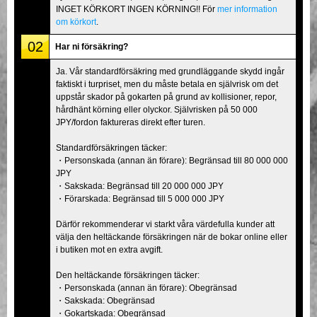
INGET KÖRKORT INGEN KÖRNING!! För
mer information
om körkort
.
02
Har ni försäkring?
Ja. Vår standardförsäkring med grundläggande skydd ingår
faktiskt i turpriset, men du måste betala en självrisk om det
uppstår skador på gokarten på grund av kollisioner, repor,
hårdhänt körning eller olyckor. Självrisken på 50 000
JPY/fordon faktureras direkt efter turen.
Standardförsäkringen täcker:
・Personskada (annan än förare): Begränsad till 80 000 000
JPY
・Sakskada: Begränsad till 20 000 000 JPY
・Förarskada: Begränsad till 5 000 000 JPY
Därför rekommenderar vi starkt våra värdefulla kunder att
välja den heltäckande försäkringen när de bokar online eller
i butiken mot en extra avgift.
Den heltäckande försäkringen täcker:
・Personskada (annan än förare): Obegränsad
・Sakskada: Obegränsad
・Gokartskada: Obegränsad