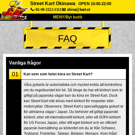
Street Kart Okinawa
OPEN 10:00-22:00
📞+81-90-3322-3311
📧
shina@kart.st
MENY/Byt butik
HEM
FAQ
Om oss
Specifikationer
Pris
Hitta hit
Röster
FAQ
Företag
Boka
Vanliga frågor
Byt butik
01
Kan vem som helst köra en Street Kart?
Tokyo Shinagawa
Tokyo Akihabara#1
Våra gokarts är automatiska och mycket enkla att kontrollera
om du regelbundet kör bil. Så länge du har ett körkort som är
Tokyo Akihabara#2
Tokyo Shibuya
giltigt på japanska vägar kan du köra en Street Kart. Dock
Tokyo Shibuya Annex
Tokyo Bay
kan Street Kart inte köras med körkort för mopeder eller
motorcyklar. Observera: Street Kart:s specialbyggda gokart är
Tokyo Asakusa
Osaka
för allmänna vägar i Japan. Du behöver ett giltigt japanskt
körkort, eller ett internationellt körkort, eller ett SOFA-körkort
Okinawa
för US Forces Japan, eller ditt eget körkort och en officiell
japansk översättning av körkortet om du är från Schweiz,
Tyskland, Frankrike, Taiwan, Belgien, Monaco. Kom ihåg!