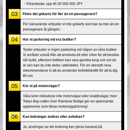
・Förarskada: upp till 30 000 000 JPY
03
Finns det gokarts för fler än en passagerare?
För närvarande erbjuder vi inte gokarts som kan ta mer än en
passagerare åt gången.
04
Har ni parkering vid era butiker?
Tyvärr erbjuder vi ingen parkering vid någon av våra butiker.
Vi avråder också från att använda bil eller Uber för att besöka
vår butik, eftersom trafiken kan vara ganska tung och om du
är sen kan du inte delta i aktiviteten. För en stressfri resa
rekommenderar vi att du använder kollektivtrafik för att ta dig
till oss.
05
Kör ni på motorvägar?
Våra turer inkluderar inte motorvägar eller snabbvägar, men
Tokyo Bay-rutten över Rainbow Bridge ger en spännande
upplevelse som liknar motorvägskörning!
06
Kan bokningar ändras eller avbokas?
Ja, ändringar av din bokning kan göras baserat på